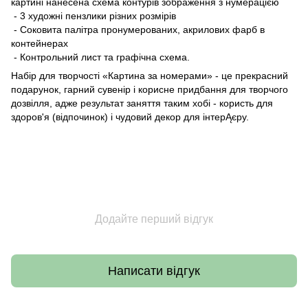
картині нанесена схема контурів зображення з нумерацією
- 3 художні пензлики різних розмірів
- Соковита палітра пронумерованих, акрилових фарб в
контейнерах
- Контрольний лист та графічна схема.
Набір для творчості «Картина за номерами» - це прекрасний
подарунок, гарний сувенір і корисне придбання для творчого
дозвілля, адже результат заняття таким хобі - користь для
здоров'я (відпочинок) і чудовий декор для інтерĄєру.
Додайте перший відгук
Написати відгук