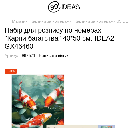
Магазин
Картини за номерами
Картини за номерами 99ID
Набір для розпису по номерах
"Карпи багатства" 40*50 см, IDEA2-
GX46460
Артикул:
987571
Написати відгук
−50%