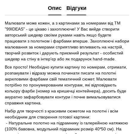
Опис
Відгуки
Малювати може кожен, а з картинами за номерами від ТМ
"99IDEAS" - це цікаво і захоплююче! У Вас вийде створити
авторський шедевр своїми руками навіть якщо будете
працювати з полотном і фарбами вперше. Захоплюючі набори
малювання за номерами сприятливо впливають на настрій,
творчий розвиток і дарують приємний результат - особистий
шедевр на стіну в інтер'єр або як подарунок hand-made.
Все просто! Необхідно купити картину по номерам, отримати,
розпакувати і відразу можна починати писати на полотні
акриловими фарбами свій тематичний сюжет. Малювати
потрібно по пронумерованим контурам, які відповідають
кольору фарби (номер на кришечці контейнера), досить буде
акуратно зафарбовувати контури і почне вимальовуватися
справжня картина.
Набір для творчості з красивим сюжетом на полотні і всім
необхідним для створення готової картини:
- Натуральне полотно на підрамнику із галерейною натяжкою
(100% бавовна, модульний підрамник розмір 40*50 см). На