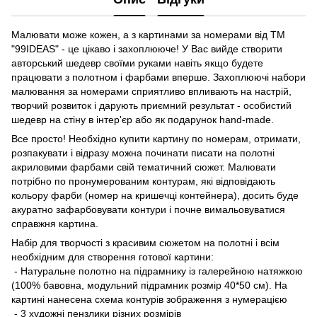
Малювати може кожен, а з картинами за номерами від ТМ
"99IDEAS" - це цікаво і захоплююче! У Вас вийде створити
авторський шедевр своїми руками навіть якщо будете
працювати з полотном і фарбами вперше. Захоплюючі набори
малювання за номерами сприятливо впливають на настрій,
творчий розвиток і дарують приємний результат - особистий
шедевр на стіну в інтер'єр або як подарунок hand-made.
Все просто! Необхідно купити картину по номерам, отримати,
розпакувати і відразу можна починати писати на полотні
акриловими фарбами свій тематичний сюжет. Малювати
потрібно по пронумерованим контурам, які відповідають
кольору фарби (номер на кришечці контейнера), досить буде
акуратно зафарбовувати контури і почне вимальовуватися
справжня картина.
Набір для творчості з красивим сюжетом на полотні і всім
необхідним для створення готової картини:
- Натуральне полотно на підрамнику із галерейною натяжкою
(100% бавовна, модульний підрамник розмір 40*50 см). На
картині нанесена схема контурів зображення з нумерацією
- 3 художні пензлики різних розмірів