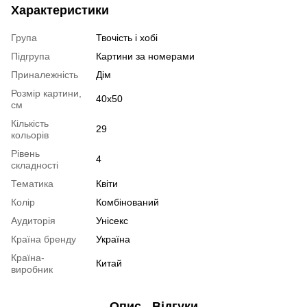
Характеристики
Група
Твочість і хобі
Підгрупа
Картини за номерами
Приналежність
Дім
Розмір картини,
40х50
см
Кількість
29
кольорів
Рівень
4
складності
Тематика
Квіти
Колір
Комбінований
Аудиторія
Унісекс
Країна бренду
Україна
Країна-
Китай
виробник
Опис
Відгуки