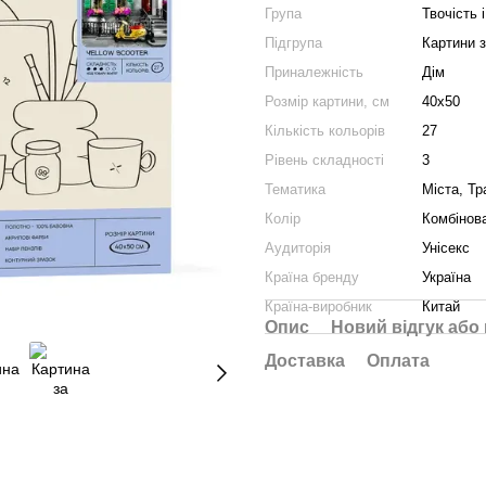
Група
Твочість і
Підгрупа
Картини 
Приналежність
Дім
Розмір картини, см
40х50
Кількість кольорів
27
Рівень складності
3
Тематика
Міста, Тр
Колір
Комбінов
Аудиторія
Унісекс
Країна бренду
Україна
Країна-виробник
Китай
Опис
Новий відгук або
Доставка
Оплата