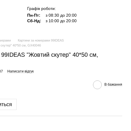
Графік роботи:
Пн-Пт:
з 08:30 до 20:00
Сб-Нд:
з 10:00 до 20:00
омерами
Картини за номерами 99IDEAS
скутер" 40*50 см, GX40046
99IDEAS "Жовтий скутер" 40*50 см,
37
Написати відгук
В бажання
иться