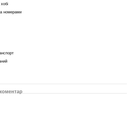
 хобі
за номерами
анспорт
аний
 коментар