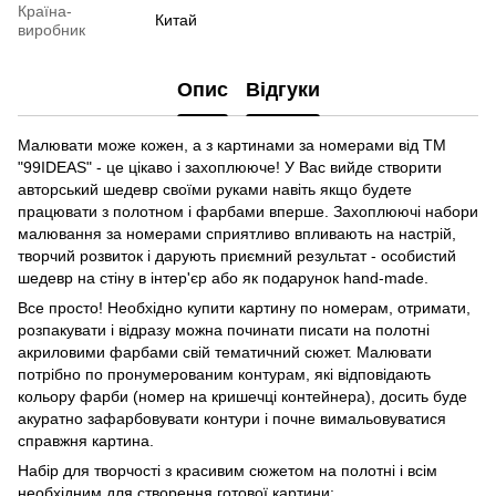
Країна-
Китай
виробник
Опис
Відгуки
Малювати може кожен, а з картинами за номерами від ТМ
"99IDEAS" - це цікаво і захоплююче! У Вас вийде створити
авторський шедевр своїми руками навіть якщо будете
працювати з полотном і фарбами вперше. Захоплюючі набори
малювання за номерами сприятливо впливають на настрій,
творчий розвиток і дарують приємний результат - особистий
шедевр на стіну в інтер'єр або як подарунок hand-made.
Все просто! Необхідно купити картину по номерам, отримати,
розпакувати і відразу можна починати писати на полотні
акриловими фарбами свій тематичний сюжет. Малювати
потрібно по пронумерованим контурам, які відповідають
кольору фарби (номер на кришечці контейнера), досить буде
акуратно зафарбовувати контури і почне вимальовуватися
справжня картина.
Набір для творчості з красивим сюжетом на полотні і всім
необхідним для створення готової картини: