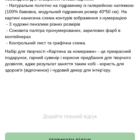
- Натуральне полотно на підрамнику із галерейною натяжкою
(100% бавовна, модульний підрамник розмір 40*50 см). На
картині нанесена схема контурів зображення з нумерацією
- 3 художні пензлики різних розмірів
- Соковита палітра пронумерованих, акрилових фарб в
контейнерах
- Контрольний лист та графічна схема.
Набір для творчості «Картина за номерами» - це прекрасний
подарунок, гарний сувенір і корисне придбання для творчого
дозвілля, адже результат заняття таким хобі - користь для
здоров'я (відпочинок) і чудовий декор для інтер'єру.
Додайте перший відгук
Написати відгук