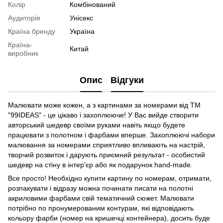
Колір
Комбінований
Аудиторія
Унісекс
Країна бренду
Україна
Країна-
Китай
виробник
Опис
Відгуки
Малювати може кожен, а з картинами за номерами від ТМ
"99IDEAS" - це цікаво і захоплююче! У Вас вийде створити
авторський шедевр своїми руками навіть якщо будете
працювати з полотном і фарбами вперше. Захоплюючі набори
малювання за номерами сприятливо впливають на настрій,
творчий розвиток і дарують приємний результат - особистий
шедевр на стіну в інтер'єр або як подарунок hand-made.
Все просто! Необхідно купити картину по номерам, отримати,
розпакувати і відразу можна починати писати на полотні
акриловими фарбами свій тематичний сюжет. Малювати
потрібно по пронумерованим контурам, які відповідають
кольору фарби (номер на кришечці контейнера), досить буде