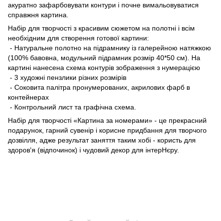
акуратно зафарбовувати контури і почне вимальовуватися
справжня картина.
Набір для творчості з красивим сюжетом на полотні і всім
необхідним для створення готової картини:
- Натуральне полотно на підрамнику із галерейною натяжкою
(100% бавовна, модульний підрамник розмір 40*50 см). На
картині нанесена схема контурів зображення з нумерацією
- 3 художні пензлики різних розмірів
- Соковита палітра пронумерованих, акрилових фарб в
контейнерах
- Контрольний лист та графічна схема.
Набір для творчості «Картина за номерами» - це прекрасний
подарунок, гарний сувенір і корисне придбання для творчого
дозвілля, адже результат заняття таким хобі - користь для
здоров'я (відпочинок) і чудовий декор для інтерHєру.