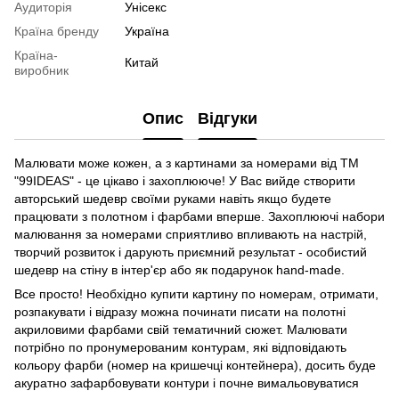
Аудиторія
Унісекс
Країна бренду
Україна
Країна-
Китай
виробник
Опис
Відгуки
Малювати може кожен, а з картинами за номерами від ТМ
"99IDEAS" - це цікаво і захоплююче! У Вас вийде створити
авторський шедевр своїми руками навіть якщо будете
працювати з полотном і фарбами вперше. Захоплюючі набори
малювання за номерами сприятливо впливають на настрій,
творчий розвиток і дарують приємний результат - особистий
шедевр на стіну в інтер'єр або як подарунок hand-made.
Все просто! Необхідно купити картину по номерам, отримати,
розпакувати і відразу можна починати писати на полотні
акриловими фарбами свій тематичний сюжет. Малювати
потрібно по пронумерованим контурам, які відповідають
кольору фарби (номер на кришечці контейнера), досить буде
акуратно зафарбовувати контури і почне вимальовуватися