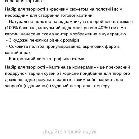
справжня картина.
Набір для творчості з красивим сюжетом на полотні і всім
необхідним для створення готової картини:
- Натуральне полотно на підрамнику із галерейною натяжкою
(100% бавовна, модульний підрамник розмір 40*50 см). На
картині нанесена схема контурів зображення з нумерацією
- 3 художні пензлики різних розмірів
- Соковита палітра пронумерованих, акрилових фарб в
контейнерах
- Контрольний лист та графічна схема.
Набір для творчості «Картина за номерами» - це прекрасний
подарунок, гарний сувенір і корисне придбання для творчого
дозвілля, адже результат заняття таким хобі - користь для
здоров'я (відпочинок) і чудовий декор для інтер'єру.
Додайте перший відгук