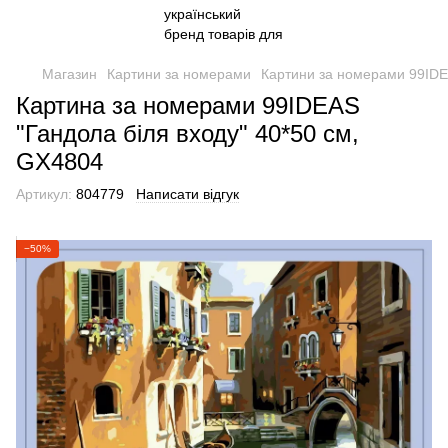
Магазин
Картини за номерами
Картини за номерами 99ID
Картина за номерами 99IDEAS
"Гандола біля входу" 40*50 см,
GX4804
Артикул:
804779
Написати відгук
−50%