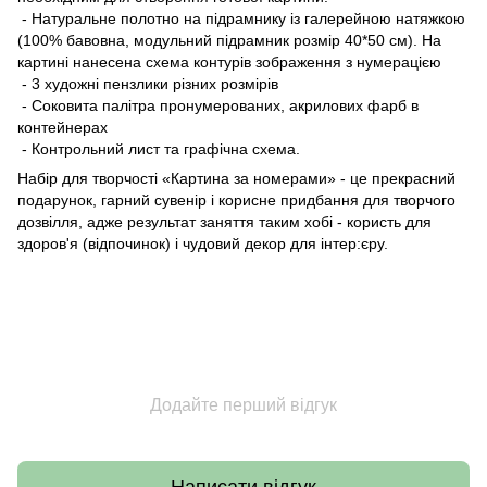
- Натуральне полотно на підрамнику із галерейною натяжкою
(100% бавовна, модульний підрамник розмір 40*50 см). На
картині нанесена схема контурів зображення з нумерацією
- 3 художні пензлики різних розмірів
- Соковита палітра пронумерованих, акрилових фарб в
контейнерах
- Контрольний лист та графічна схема.
Набір для творчості «Картина за номерами» - це прекрасний
подарунок, гарний сувенір і корисне придбання для творчого
дозвілля, адже результат заняття таким хобі - користь для
здоров'я (відпочинок) і чудовий декор для інтер:єру.
Додайте перший відгук
Написати відгук