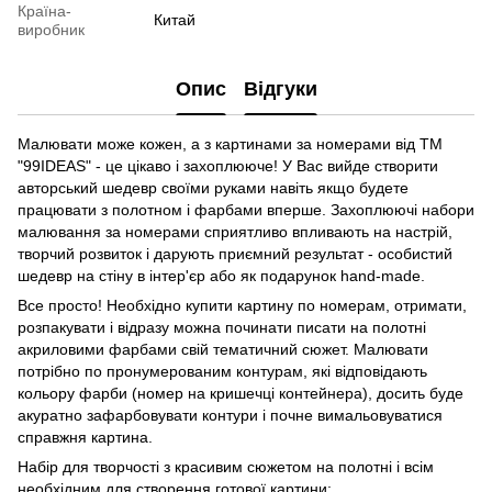
Країна-
Китай
виробник
Опис
Відгуки
Малювати може кожен, а з картинами за номерами від ТМ
"99IDEAS" - це цікаво і захоплююче! У Вас вийде створити
авторський шедевр своїми руками навіть якщо будете
працювати з полотном і фарбами вперше. Захоплюючі набори
малювання за номерами сприятливо впливають на настрій,
творчий розвиток і дарують приємний результат - особистий
шедевр на стіну в інтер'єр або як подарунок hand-made.
Все просто! Необхідно купити картину по номерам, отримати,
розпакувати і відразу можна починати писати на полотні
акриловими фарбами свій тематичний сюжет. Малювати
потрібно по пронумерованим контурам, які відповідають
кольору фарби (номер на кришечці контейнера), досить буде
акуратно зафарбовувати контури і почне вимальовуватися
справжня картина.
Набір для творчості з красивим сюжетом на полотні і всім
необхідним для створення готової картини: