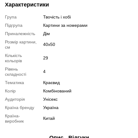
Характеристики
Група
Твочість і хобі
Підгрупа
Картини за номерами
Приналежність
Дім
Розмір картини,
40х50
см
Кількість
29
кольорів
Рівень
4
складності
Тематика
Краєвид
Колір
Комбінований
Аудиторія
Унісекс
Країна бренду
Україна
Країна-
Китай
виробник
Опис
Відгуки