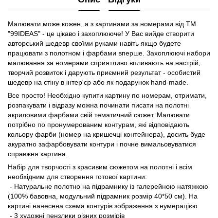
Малювати може кожен, а з картинами за номерами від ТМ
"99IDEAS" - це цікаво і захоплююче! У Вас вийде створити
авторський шедевр своїми руками навіть якщо будете
працювати з полотном і фарбами вперше. Захоплюючі набори
малювання за номерами сприятливо впливають на настрій,
творчий розвиток і дарують приємний результат - особистий
шедевр на стіну в інтер'єр або як подарунок hand-made.
Все просто! Необхідно купити картину по номерам, отримати,
розпакувати і відразу можна починати писати на полотні
акриловими фарбами свій тематичний сюжет. Малювати
потрібно по пронумерованим контурам, які відповідають
кольору фарби (номер на кришечці контейнера), досить буде
акуратно зафарбовувати контури і почне вимальовуватися
справжня картина.
Набір для творчості з красивим сюжетом на полотні і всім
необхідним для створення готової картини:
- Натуральне полотно на підрамнику із галерейною натяжкою
(100% бавовна, модульний підрамник розмір 40*50 см). На
картині нанесена схема контурів зображення з нумерацією
- 3 художні пензлики різних розмірів