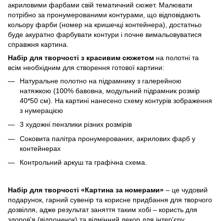
акриловими фарбами свій тематичний сюжет. Малювати
потрібно за пронумерованими контурами, що відповідають
кольору фарби (номер на кришечці контейнера), достатньо
буде акуратно фарбувати контури і почне вимальовуватися
справжня картина.
Набір для творчості з красивим сюжетом
на полотні та
всім необхідним для створення готової картини:
Натуральне полотно на підрамнику з галерейною
натяжкою (100% бавовна, модульний підрамник розмір
40*50 см). На картині нанесено схему контурів зображення
з нумерацією
3 художні пензлики різних розмірів
Соковита палітра пронумерованих, акрилових фарб у
контейнерах
Контрольний аркуш та графічна схема.
Набір для творчості «Картина за номерами»
– це чудовий
подарунок, гарний сувенір та корисне придбання для творчого
дозвілля, адже результат заняття таким хобі – користь для
здоров'я (відпочинок) та відмінний декор для інтер'єру.