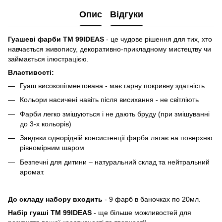
Опис
Відгуки
Гуашеві фарби ТМ 99IDEAS
- це чудове рішення для тих, хто
навчається живопису, декоративно-прикладному мистецтву чи
займається ілюстрацією.
Властивості:
Гуаш високопігментована - має гарну покривну здатність
Кольори насичені навіть після висихання - не світліють
Фарби легко змішуються і не дають бруду (при змішуванні
до 3-х кольорів)
Завдяки однорідній консистенції фарба лягає на поверхню
рівномірним шаром
Безпечні для дитини – натуральний склад та нейтральний
аромат.
До складу набору входить
- 9 фарб в баночках по 20мл.
Набір гуаші ТМ 99IDEAS
- ще більше можливостей для