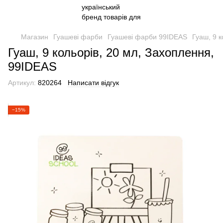
Магазин
Гуашеві фарби
Гуашеві фарби 99IDEAS
Гуаш, 9 
Гуаш, 9 кольорів, 20 мл, Захоплення,
99IDEAS
Артикул:
820264
Написати відгук
−15%