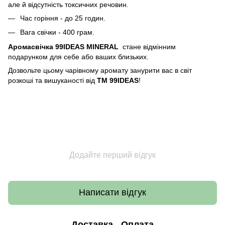
але й відсутність токсичних речовин.
Час горіння - до 25 годин.
Вага свічки - 400 грам.
Аромасвічка 99IDEAS
MINERAL
стане відмінним
подарунком для себе або ваших близьких.
Дозвольте цьому чарівному аромату занурити вас в світ
розкоші та вишуканості від
ТМ 99IDEAS
!
Додайте перший відгук
Написати відгук
Доставка
Оплата