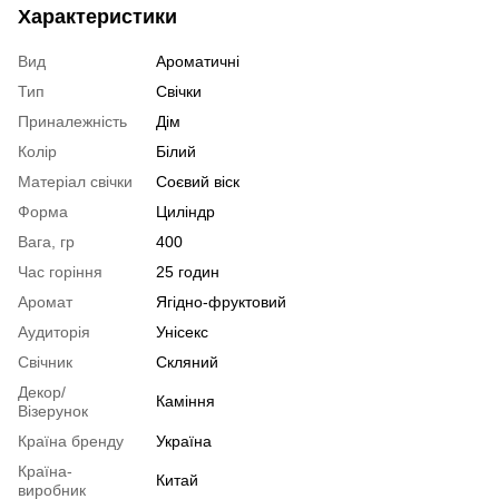
Характеристики
Вид
Ароматичні
Тип
Свічки
Приналежність
Дім
Колір
Білий
Матеріал свічки
Соєвий віск
Форма
Циліндр
Вага, гр
400
Час горіння
25 годин
Аромат
Ягідно-фруктовий
Аудиторія
Унісекс
Свічник
Скляний
Декор/
Каміння
Візерунок
Країна бренду
Україна
Країна-
Китай
виробник