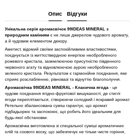
Опис
Відгуки
Унікальна серія аромасвічок 99IDEAS MINERAL з
природним камінням
є не лише джерелом чудового аромату,
а й чудовим елементом декору.
Аметист, відомий своїми заспокійливими властивостями,
поєднується із життєствердною енергією необробленого
рожевого кристала, заземлюючою присутністю південного
червоного агату та відновлюючою аурою необробленого
зеленого кристала. Результатом є гармонійне поєднання, яке
сприяє розслабленню, рівновазі та відчуттю благополуччя.
Аромасвічка 99IDEAS MINERAL - Класична ягода
- це
чудове поєднання ягідно-фруктової вишуканості, де стиглі
ягоди переплітаються, створюючи солодкий і яскравий аромат.
Ретельно збалансована суміш гарантує, що аромат
підбадьорює та заспокоює, що робить його ідеальним для
будь-якої обстановки.
Аромасвічка виготовлена зі спеціальної суміші ароматичних
олій та соєвого воску, що забезпечує не тільки чисте горіння,