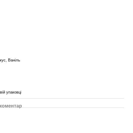
кус, Ваніль
вій упаковці
 коментар