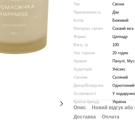
Тип
Свічки
Приналежність
Дім
Колір
Бежевий
Матеріал свічки
Соєвий віск
Форма
Циліндр
Вага, гр
100
Час горіння
20 годин
Аромат
Пачулі, Мус
Аудиторія
Унісекс
Свічник
Скляний
Декор/Візерунок
Однотонний
Особливості
У подарунко
Країна бренду
Україна
Опис
Новий відгук або
Доставка
Оплата