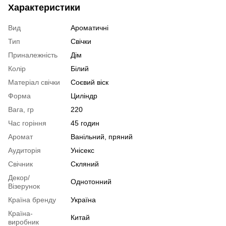
Характеристики
Вид
Ароматичні
Тип
Свічки
Приналежність
Дім
Колір
Білий
Матеріал свічки
Соєвий віск
Форма
Циліндр
Вага, гр
220
Час горіння
45 годин
Аромат
Ванільний, пряний
Аудиторія
Унісекс
Свічник
Скляний
Декор/
Однотонний
Візерунок
Країна бренду
Україна
Країна-
Китай
виробник