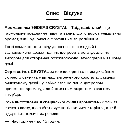
Опис
Відгуки
Аромасвічка 99IDEAS CRYSTAL - Твід ванільний
- це
гармонійне поєднання твіду та ванілі, що створює унікальний
аромат, який одночасно є затишним та розкішним.
Тонкі землисті тони твіду доповнюють солодкий і
заспокійливий аромат ванілі, що робить його ідеальним
вибором для створення розслаблюючої атмосфери у вашому
домі.
Серія свічок CRYSTAL
захоплює оригінальним дизайном
скляного свічника у вигляді витонченого кристала. Завдяки
вишуканому дизайну, свічка стає не лише джерелом
приємного аромату, але й стильним акцентом в вашому
інтер'єрі.
Вона виготовлена зі спеціальної суміші ароматичних олій та
соєвого воску, що забезпечує не тільки чисте горіння, але й
відсутність токсичних речовин.
Час горіння - до 45 годин.