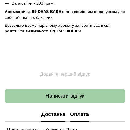
Вага свічки - 200 грам.
Аромасвічка 99IDEAS BASE
стане відмінним подарунком для
себе або ваших близьких.
Дозвольте цьому чарівному аромату занурити вас в світ
розкоші та вишуканості від
ТМ 99IDEAS
!
Додайте перший відгук
Написати відгук
Доставка
Оплата
«Новою поштою» по Україні від 80 грн