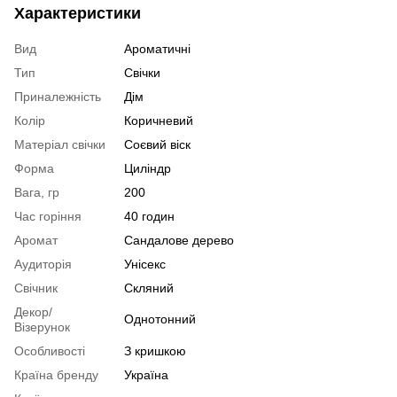
Характеристики
Вид
Ароматичні
Тип
Свічки
Приналежність
Дім
Колір
Коричневий
Матеріал свічки
Соєвий віск
Форма
Циліндр
Вага, гр
200
Час горіння
40 годин
Аромат
Сандалове дерево
Аудиторія
Унісекс
Свічник
Скляний
Декор/
Однотонний
Візерунок
Особливості
З кришкою
Країна бренду
Україна