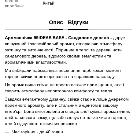
Країна-
Китай
виробник
Опис
Відгуки
Аромасвічка 99IDEAS BASE - Сандалове дерево -
дарує
вишуканий і заспокійливий аромат, створюючи атмосферу
затишку та витонченості. Пориньте в теплі та деревні ноти
сандалового дерева, відомого своїми землистими та
ароматичними властивостями.
Ми вибирали найсмачніші поєднання, щоб кожен момент
горіння свічки перетворювався на справжню насолоду.
Ця ароматична свічка не просто освіжає приміщення, але і
творить атмосферу неповторного комфорту та тепла.
Завдяки елегантному дизайну, свічка стає не лише джерелом
приємного аромату, але й стильним акцентом в вашому
інтер'єрі. Вона виготовлена зі спеціальної суміші ароматичних
олій та соєвого воску, що забезпечує не тільки чисте горіння,
але й відсутність токсичних речовин.
Час горіння - до 40 годин.