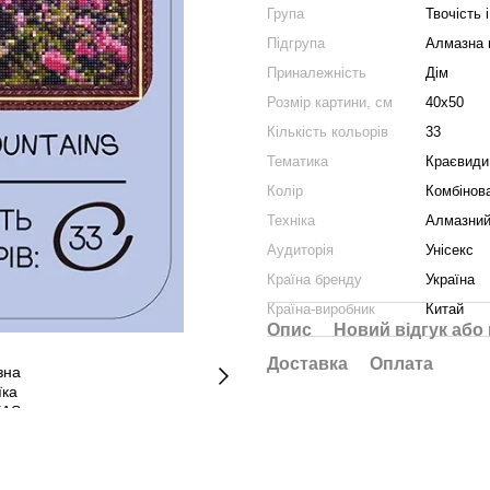
Група
Твочість і
Підгрупа
Алмазна 
Приналежність
Дім
Розмір картини, см
40x50
Кількість кольорів
33
Тематика
Краєвиди,
Колір
Комбінов
Техніка
Алмазний
Аудиторія
Унісекс
Країна бренду
Україна
Країна-виробник
Китай
Опис
Новий відгук або
Доставка
Оплата