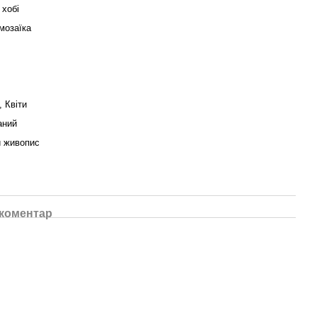
 хобі
мозаїка
 Квіти
аний
 живопис
 коментар