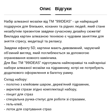
Опис
Відгуки
Набір алмазної мозаїки від ТМ "99IDEAS" - це найкращий
подарунок для близьких, коханих та рідних людей, який стане
незабутнім презентом завдяки сучасному дизайну сюжетів!
Викладка картин алмазною технікою є чудовим заняттям для
зняття стресу, медитації та релаксу.
Завдяки ефекту 5D, картини мають дивовижний, чаруючий
об’ємний вигляд, який поглиблюється за допомогою
огранювання кожного камінчика.
Для Вас ТМ "99IDEAS" підготувала найяскравіші та найгарніші
набори алмазної мозаїки на підрамнику, котрі не потребують
додаткового оформлення в багетну рамку.
Склад набору:
- полотно з клейовим шаром, дерев’яний підрамник,
- акрилові стрази згідно комплектації набору,
- пінцет для страз
- спеціальна ручка-стилус для роботи зі стразами,
- гель-клей,
- лоток для сортування страз