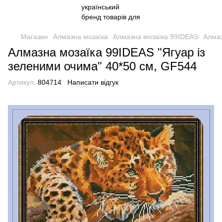
Магазин
Алмазна мозаїка
Алмазна мозаїка 99IDEAS
Алмаз
Алмазна мозаїка 99IDEAS "Ягуар із
зеленими очима" 40*50 см, GF544
Артикул:
804714
Написати відгук