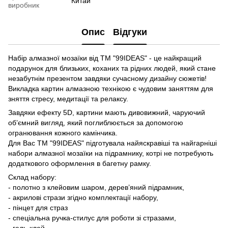
Китай
виробник
Опис
Відгуки
Набір алмазної мозаїки від ТМ "99IDEAS" - це найкращий
подарунок для близьких, коханих та рідних людей, який стане
незабутнім презентом завдяки сучасному дизайну сюжетів!
Викладка картин алмазною технікою є чудовим заняттям для
зняття стресу, медитації та релаксу.
Завдяки ефекту 5D, картини мають дивовижний, чаруючий
об’ємний вигляд, який поглиблюється за допомогою
огранювання кожного камінчика.
Для Вас ТМ "99IDEAS" підготувала найяскравіші та найгарніші
набори алмазної мозаїки на підрамнику, котрі не потребують
додаткового оформлення в багетну рамку.
Склад набору:
- полотно з клейовим шаром, дерев’яний підрамник,
- акрилові стрази згідно комплектації набору,
- пінцет для страз
- спеціальна ручка-стилус для роботи зі стразами,
- гель-клей,