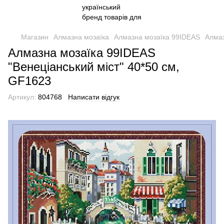
Магазин
Алмазна мозаїка
Алмазна мозаїка 99IDEAS
Алмаз
Алмазна мозаїка 99IDEAS
"Венеціанський міст" 40*50 см,
GF1623
Артикул:
804768
Написати відгук