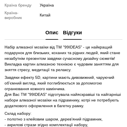
Країна бренду
Україна
Країна-
Китай
виробник
Опис
Відгуки
Набір алмазної мозаїки від ТМ "99IDEAS" - це найкращий
подарунок для близьких, коханих та рідних людей, який стане
незабутнім презентом завдяки сучасному дизайну сюжетів!
Викладка картин алмазною технікою є чудовим заняттям для
зняття стресу, медитації та релаксу.
Завдяки ефекту 5D, картини мають дивовижний, чаруючий
об’ємний вигляд, який поглиблюється за допомогою
огранювання кожного камінчика.
Для Вас ТМ "99IDEAS" підготувала найяскравіші та найгарніші
набори алмазної мозаїки на підрамнику, котрі не потребують
додаткового оформлення в багетну рамку.
Склад набору:
- полотно з клейовим шаром, дерев’яний підрамник,
- акрилові стрази згідно комплектації набору,