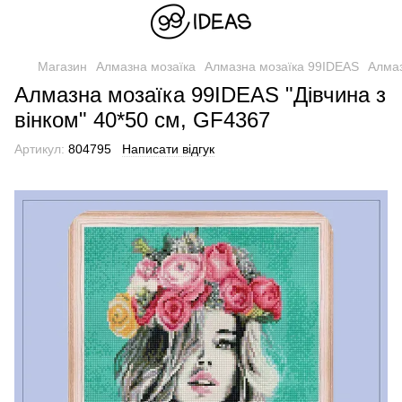
Магазин
Алмазна мозаїка
Алмазна мозаїка 99IDEAS
Алмаз
Алмазна мозаїка 99IDEAS "Дівчина з
вінком" 40*50 см, GF4367
Артикул:
804795
Написати відгук