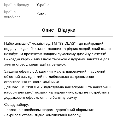
Країна бренду
Україна
Країна-
Китай
виробник
Опис
Відгуки
Набір алмазної мозаїки від ТМ "99IDEAS" - це найкращий
подарунок для близьких, коханих та рідних людей, який стане
незабутнім презентом завдяки сучасному дизайну сюжетів!
Викладка картин алмазною технікою є чудовим заняттям для
зняття стресу, медитації та релаксу.
Завдяки ефекту 5D, картини мають дивовижний, чаруючий
об’ємний вигляд, який поглиблюється за допомогою
огранювання кожного камінчика.
Для Вас ТМ "99IDEAS" підготувала найяскравіші та найгарніші
набори алмазної мозаїки на підрамнику, котрі не потребують
додаткового оформлення в багетну рамку.
Склад набору:
- полотно з клейовим шаром, дерев’яний підрамник,
- акрилові стрази згідно комплектації набору,