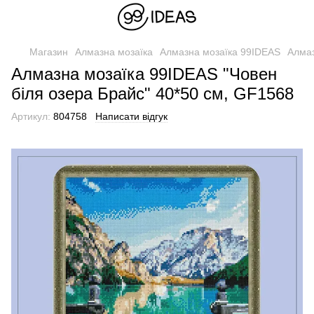
Магазин
Алмазна мозаїка
Алмазна мозаїка 99IDEAS
Алмаз
Алмазна мозаїка 99IDEAS "Човен
біля озера Брайс" 40*50 см, GF1568
Артикул:
804758
Написати відгук