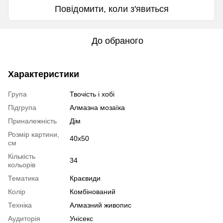
Повідомити, коли з'явиться
До обраного
Характеристики
Група
Твочість і хобі
Підгрупа
Алмазна мозаїка
Приналежність
Дім
Розмір картини,
40x50
см
Кількість
34
кольорів
Тематика
Краєвиди
Колір
Комбінований
Техніка
Алмазний живопис
Аудиторія
Унісекс