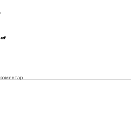
і
ний
 коментар