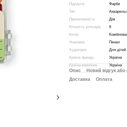
Підгрупа
Фарби
Тип
Акварельн
Приналежність
Дім
Кількість кольорів
8
Колір
Комбінова
Упаковка
Пенал
Аудиторія
Для дітей
Країна бренду
Україна
Країна-виробник
Україна
Опис
Новий відгук або
Доставка
Оплата