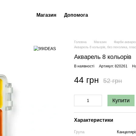
Магазин
Допомога
Головна
Магазин
Фарби акварел
Акварель 8 кольорів, без пензлика, пла
Акварель 8 кольорів
В наявності
Артикул: 820261
На
44 грн
52 грн
Купити
Характеристики
Група
Канцелярі