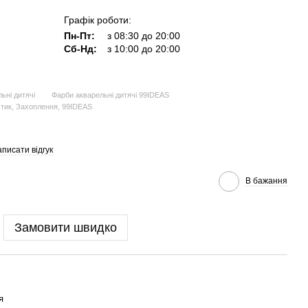
Графік роботи:
Пн-Пт:
з 08:30 до 20:00
Сб-Нд:
з 10:00 до 20:00
ьні дитячі
Фарби акварельні дитячі 99IDEAS
стик, Захоплення, 99IDEAS
писати відгук
В бажання
Замовити швидко
я