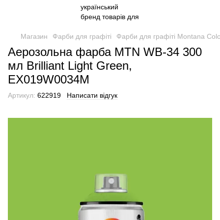
Магазин
Фарби для графіті
Фарби для графіті Montana Col
Аерозольна фарба MTN WB-34 300
мл Brilliant Light Green,
EX019W0034M
Артикул:
622919
Написати відгук