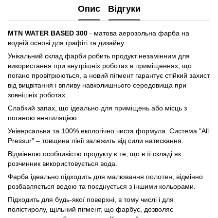
Опис
Відгуки
MTN WATER BASED 300
- матова аерозольна фарба на
водній основі для графіті та дизайну.
Унікальний склад фарби робить продукт незамінним для
використання при внутрішніх роботах в приміщеннях, що
погано провітрюються, а новий пігмент гарантує стійкий захист
від вицвітання і впливу навколишнього середовища при
зовнішніх роботах.
Слабкий запах, що ідеально для приміщень або місць з
поганою вентиляцією.
Універсальна та 100% екологічно чиста формула. Система "All
Pressur" – товщина лінії залежить від сили натискання.
Відмінною особливістю продукту є те, що в її складі як
розчинник використовується вода.
Фарба ідеально підходить для малювання полотен, відмінно
розбавляється водою та поєднується з іншими кольорами.
Підходить для будь-якої поверхні, в тому числі і для
полістиролу, щільний пігмент, що фарбує, дозволяє