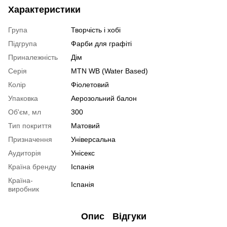
Характеристики
Група
Творчість і хобі
Підгрупа
Фарби для графіті
Приналежність
Дім
Серія
MTN WB (Water Based)
Колір
Фіолетовий
Упаковка
Аерозольний балон
Об'єм, мл
300
Тип покриття
Матовий
Призначення
Універсальна
Аудиторія
Унісекс
Країна бренду
Іспанія
Країна-
Іспанія
виробник
Опис
Відгуки