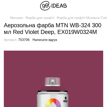
Магазин
Фарби для графіті
Фарби для графіті Montana Col
Аерозольна фарба MTN WB-324 300
мл Red Violet Deep, EX019W0324M
Артикул:
753706
Написати відгук