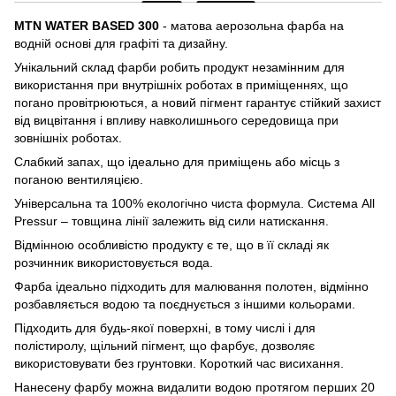
MTN WATER BASED 300
- матова аерозольна фарба на
водній основі для графіті та дизайну.
Унікальний склад фарби робить продукт незамінним для
використання при внутрішніх роботах в приміщеннях, що
погано провітрюються, а новий пігмент гарантує стійкий захист
від вицвітання і впливу навколишнього середовища при
зовнішніх роботах.
Слабкий запах, що ідеально для приміщень або місць з
поганою вентиляцією.
Універсальна та 100% екологічно чиста формула. Система All
Pressur – товщина лінії залежить від сили натискання.
Відмінною особливістю продукту є те, що в її складі як
розчинник використовується вода.
Фарба ідеально підходить для малювання полотен, відмінно
розбавляється водою та поєднується з іншими кольорами.
Підходить для будь-якої поверхні, в тому числі і для
полістиролу, щільний пігмент, що фарбує, дозволяє
використовувати без грунтовки. Короткий час висихання.
Нанесену фарбу можна видалити водою протягом перших 20