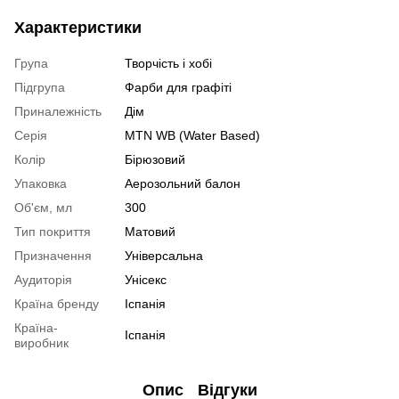
Характеристики
Група
Творчість і хобі
Підгрупа
Фарби для графіті
Приналежність
Дім
Серія
MTN WB (Water Based)
Колір
Бірюзовий
Упаковка
Аерозольний балон
Об'єм, мл
300
Тип покриття
Матовий
Призначення
Універсальна
Аудиторія
Унісекс
Країна бренду
Іспанія
Країна-
Іспанія
виробник
Опис
Відгуки