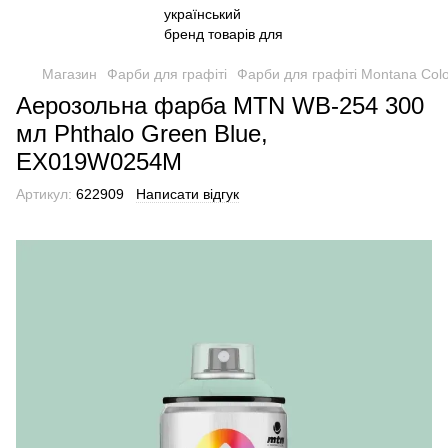
Магазин
Фарби для графіті
Фарби для графіті Montana Col
Аерозольна фарба MTN WB-254 300
мл Phthalo Green Blue,
EX019W0254M
Артикул:
622909
Написати відгук