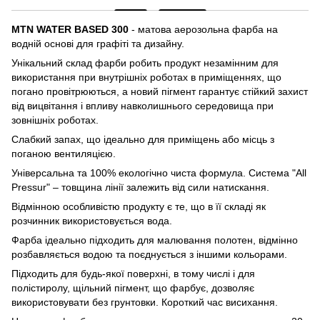
MTN WATER BASED 300
- матова аерозольна фарба на
водній основі для графіті та дизайну.
Унікальний склад фарби робить продукт незамінним для
використання при внутрішніх роботах в приміщеннях, що
погано провітрюються, а новий пігмент гарантує стійкий захист
від вицвітання і впливу навколишнього середовища при
зовнішніх роботах.
Слабкий запах, що ідеально для приміщень або місць з
поганою вентиляцією.
Універсальна та 100% екологічно чиста формула. Система "All
Pressur" – товщина лінії залежить від сили натискання.
Відмінною особливістю продукту є те, що в її складі як
розчинник використовується вода.
Фарба ідеально підходить для малювання полотен, відмінно
розбавляється водою та поєднується з іншими кольорами.
Підходить для будь-якої поверхні, в тому числі і для
полістиролу, щільний пігмент, що фарбує, дозволяє
використовувати без грунтовки. Короткий час висихання.