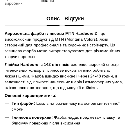
Іспанія
виробник
Опис
Відгуки
Аерозольна фарба глянсова MTN Hardcore 2
- це
високоякісний продукт від MTN (Montana Colors), який
створений для професіоналів та художників стріт-арту. Ця
глянцева фарба може використовуватися для різноманітних
творчих проектів.
Лінійка Hardcore із 142 відтінків
охоплює широкий спектр
інтенсивних кольорів, глянсове покриття яких робить їх
яскравішими. Фарба швидко висихає і через 24-48 годин, в
залежності від кількості нанесених шарів і атмосферних умов,
плівка повністю твердне, що підвищує її стійкість.
Основні характеристики:
Тип фарби:
Емаль на розчиннику на основі синтетичної
смоли.
Глянсова поверхня:
Фарба надає предметам гладку та
блискучу поверхню після висихання.