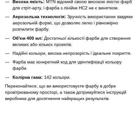
Висока якість:
MTN відомий своєю високою якістю фарб
для стріт-арту, і фарба з лінійки HC2 не є винятком.
Аерозольна технологія:
Зручність використання завдяки
аерозольній формі, що дозволяє легко і рівномірно
розпилити фарбу.
Об'єм 400 мл:
Достатньої кількості фарби для створення
великих або кількох проектів.
Надійні кольори, висока непрозорість і ідеальне покриття.
Фарба має конкретний код для ідентифікації кольору
фарби.
Колірна гама:
142 кольори.
Переконайтеся, що ви використовуєте фарбу в добре
провітрюваному просторі, а також дотримуйтеся інструкцій
виробника для досягнення найкращих результатів.