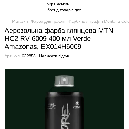
Магазин
Фарби для графіті
Фарби для графіті Montana Col
Аерозольна фарба глянцева MTN
HC2 RV-6009 400 мл Verde
Amazonas, EX014H6009
Артикул:
622858
Написати відгук