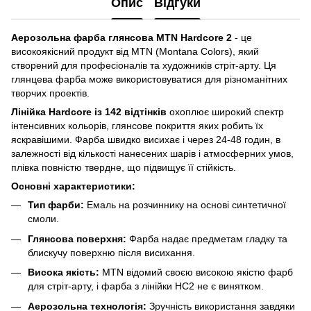
Опис
Відгуки
Аерозольна фарба глянсова MTN Hardcore 2
- це
високоякісний продукт від MTN (Montana Colors), який
створений для професіоналів та художників стріт-арту. Ця
глянцева фарба може використовуватися для різноманітних
творчих проектів.
Лінійка Hardcore із 142 відтінків
охоплює широкий спектр
інтенсивних кольорів, глянсове покриття яких робить їх
яскравішими. Фарба швидко висихає і через 24-48 годин, в
залежності від кількості нанесених шарів і атмосферних умов,
плівка повністю твердне, що підвищує її стійкість.
Основні характеристики:
Тип фарби:
Емаль на розчиннику на основі синтетичної
смоли.
Глянсова поверхня:
Фарба надає предметам гладку та
блискучу поверхню після висихання.
Висока якість:
MTN відомий своєю високою якістю фарб
для стріт-арту, і фарба з лінійки HC2 не є винятком.
Аерозольна технологія:
Зручність використання завдяки