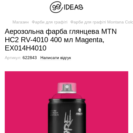
Магазин
Фарби для графіті
Фарби для графіті Montana Col
Аерозольна фарба глянцева MTN
HC2 RV-4010 400 мл Magenta,
EX014H4010
Артикул:
622843
Написати відгук