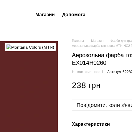
Магазин
Допомога
Головна
Магазин
Фарби для гра
Аерозольна фарба глянцева MTN HC2 R
Аерозольна фарба гл
EX014H0260
Немає в наявності
Артикул: 6228
238 грн
Повідомити, коли з'яв
Характеристики