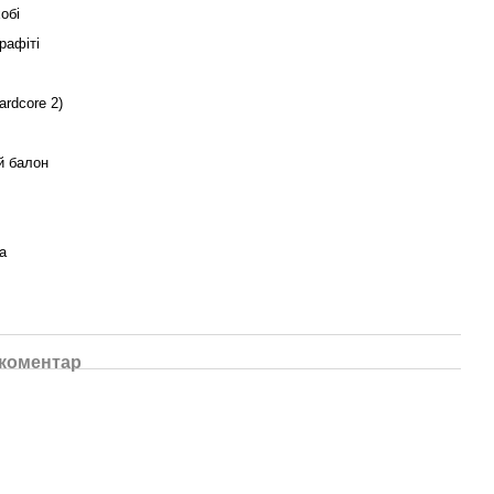
хобі
рафіті
rdcore 2)
й балон
а
 коментар