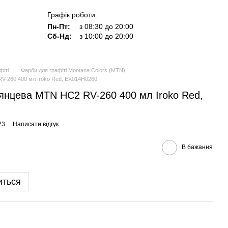
Графік роботи:
Пн-Пт:
з 08:30 до 20:00
Сб-Нд:
з 10:00 до 20:00
фіті
Фарби для графіті Montana Colors (MTN)
V-260 400 мл Iroko Red, EX014H0260
янцева MTN HC2 RV-260 400 мл Iroko Red,
23
Написати відгук
В бажання
иться