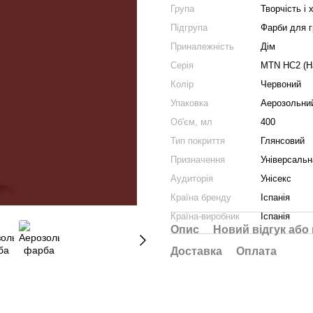
Група
Творчість і 
Підгрупа
Фарби для г
Приналежність
Дім
Серія
MTN HC2 (Ha
Колір
Червоний
Упаковка
Аерозольни
Об'єм, мл
400
Тип покриття
Глянсовий
Призначення
Універсальн
Аудиторія
Унісекс
Країна бренду
Іспанія
Країна-виробник
Іспанія
Опис
Новий відгук або
Доставка
Оплата