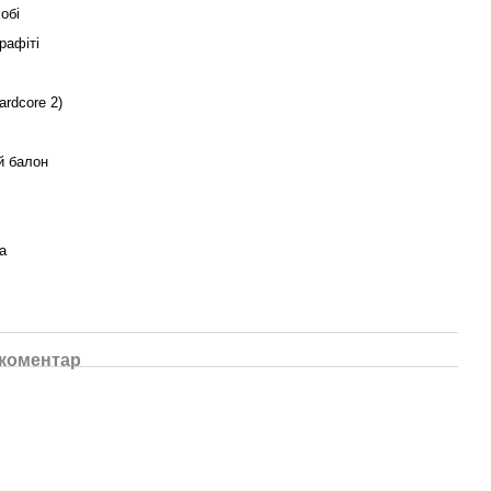
хобі
рафіті
rdcore 2)
й балон
а
 коментар