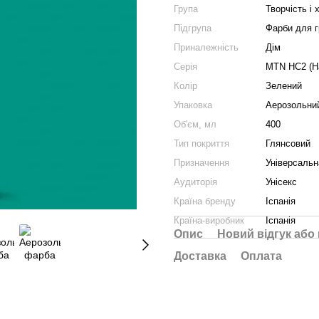
Група
Творчість і 
Підгрупа
Фарби для г
Приналежність
Дім
Серія
MTN HC2 (Ha
Колір
Зелений
Упаковка
Аерозольни
Об'єм, мл
400
Тип покриття
Глянсовий
Призначення
Універсальн
Аудиторія
Унісекс
Країна бренду
Іспанія
Країна-виробник
Іспанія
Опис
Новий відгук або
Доставка
Оплата