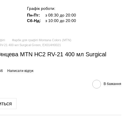
Графік роботи:
Пн-Пт:
з 08:30 до 20:00
Сб-Нд:
з 10:00 до 20:00
фіті
Фарби для графіті Montana Colors (MTN)
V-21 400 мл Surgical Green, EX014H0021
янцева MTN HC2 RV-21 400 мл Surgical
56
Написати відгук
В бажання
иться