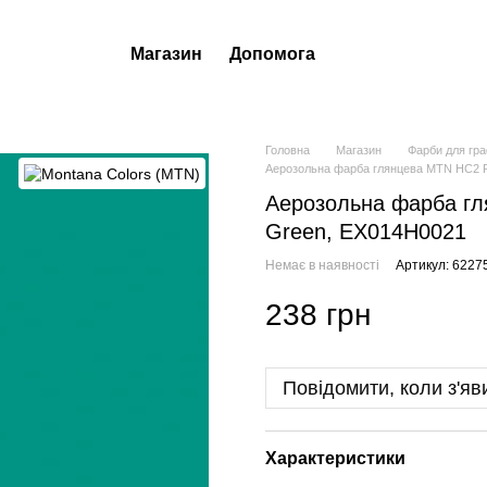
Магазин
Допомога
Головна
Магазин
Фарби для гра
Аерозольна фарба глянцева MTN HC2 R
Аерозольна фарба гл
Green, EX014H0021
Немає в наявності
Артикул: 6227
238 грн
Повідомити, коли з'яв
Характеристики