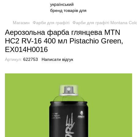
Магазин
Фарби для графіті
Фарби для графіті Montana Col
Аерозольна фарба глянцева MTN
HC2 RV-16 400 мл Pistachio Green,
EX014H0016
Артикул:
622753
Написати відгук