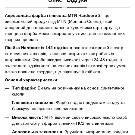
Опис
Відгуки
Аерозольна фарба глянсова MTN Hardcore 2
- це
високоякісний продукт від MTN (Montana Colors), який
створений для професіоналів та художників стріт-арту. Ця
глянцева фарба може використовуватися для різноманітних
творчих проектів.
Лінійка Hardcore із 142 відтінків
охоплює широкий спектр
інтенсивних кольорів, глянсове покриття яких робить їх
яскравішими. Фарба швидко висихає і через 24-48 годин, в
залежності від кількості нанесених шарів і атмосферних умов,
плівка повністю твердне, що підвищує її стійкість.
Основні характеристики:
Тип фарби:
Емаль на розчиннику на основі синтетичної
смоли.
Глянсова поверхня:
Фарба надає предметам гладку та
блискучу поверхню після висихання.
Висока якість:
MTN відомий своєю високою якістю фарб
для стріт-арту, і фарба з лінійки HC2 не є винятком.
Аерозольна технологія:
Зручність використання завдяки