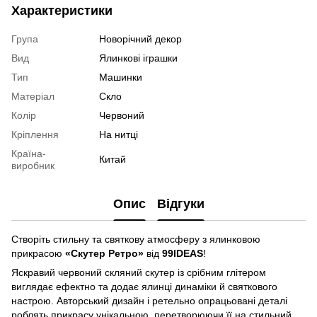
Характеристики
Група
Новорічний декор
Вид
Ялинкові іграшки
Тип
Машинки
Матеріал
Скло
Колір
Червоний
Кріплення
На нитці
Країна-
Китай
виробник
Опис
Відгуки
Створіть стильну та святкову атмосферу з ялинковою
прикрасою
«Скутер Ретро»
від
99IDEAS
!
Яскравий червоний скляний скутер із срібним глітером
виглядає ефектно та додає ялинці динаміки й святкового
настрою. Авторський дизайн і ретельно опрацьовані деталі
роблять прикрасу унікальною, перетворюючи її на стильний