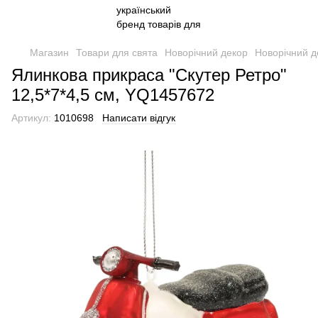
Магазин
Товари для свята
Новорічний декор
Новорічний д
Ялинкова прикраса "Скутер Ретро"
12,5*7*4,5 см, YQ1457672
Артикул:
1010698
Написати відгук