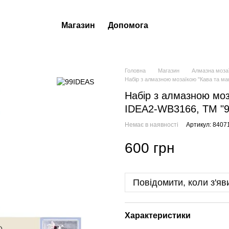
Магазин
Допомога
Головна
Магазин
Алмазна моза
Набір з алмазною мозаїкою "Кава та м
Набір з алмазною моз
IDEA2-WB3166, ТМ "
Немає в наявності
Артикул: 8407
600 грн
Повідомити, коли з'яв
Характеристики