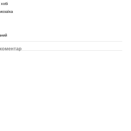
 хобі
мозаїка
аний
 коментар