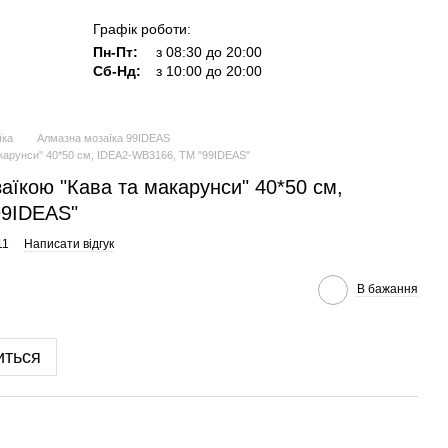
Графік роботи:
Пн-Пт:
з 08:30 до 20:00
Сб-Нд:
з 10:00 до 20:00
їка
Алмазна мозаїка 99IDEAS
акарунси" 40*50 см, IDEA2-WB3166, ТМ "99IDEAS"
аїкою "Кава та макарунси" 40*50 см,
99IDEAS"
11
Написати відгук
В бажання
иться