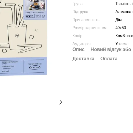
Група
Твочість і
Підгрупа
Алмазна 
Приналежність
Дім
Розмір картини, см
40x50
Колір
Комбінов
Аудиторія
Унісекс
Опис
Новий відгук або
Доставка
Оплата