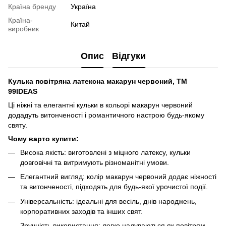
Країна бренду
Україна
Країна-
Китай
виробник
Опис
Відгуки
Кулька повітряна латексна макарун червоний, ТМ
99IDEAS
Ці ніжні та елегантні кульки в кольорі макарун червоний
додадуть витонченості і романтичного настрою будь-якому
святу.
Чому варто купити:
Висока якість: виготовлені з міцного латексу, кульки
довговічні та витримують різноманітні умови.
Елегантний вигляд: колір макарун червоний додає ніжності
та витонченості, підходять для будь-якої урочистої події.
Універсальність: ідеальні для весіль, днів народжень,
корпоративних заходів та інших свят.
Зручність використання: легко надуваються як повітрям,