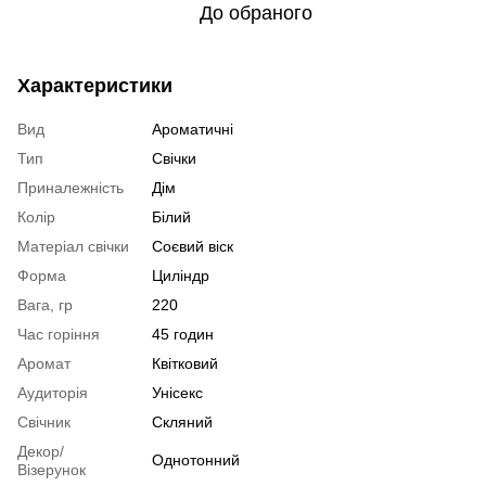
До обраного
Характеристики
Вид
Ароматичні
Тип
Свічки
Приналежність
Дім
Колір
Білий
Матеріал свічки
Соєвий віск
Форма
Циліндр
Вага, гр
220
Час горіння
45 годин
Аромат
Квітковий
Аудиторія
Унісекс
Свічник
Скляний
Декор/
Однотонний
Візерунок