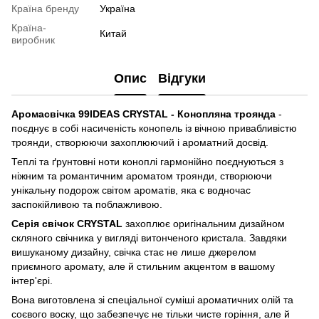
Країна бренду
Україна
Країна-
Китай
виробник
Опис
Відгуки
Аромасвічка 99IDEAS CRYSTAL - Конопляна троянда
-
поєднує в собі насиченість конопель із вічною привабливістю
троянди, створюючи захоплюючий і ароматний досвід.
Теплі та ґрунтовні ноти коноплі гармонійно поєднуються з
ніжним та романтичним ароматом троянди, створюючи
унікальну подорож світом ароматів, яка є водночас
заспокійливою та поблажливою.
Серія свічок CRYSTAL
захоплює оригінальним дизайном
скляного свічника у вигляді витонченого кристала. Завдяки
вишуканому дизайну, свічка стає не лише джерелом
приємного аромату, але й стильним акцентом в вашому
інтер'єрі.
Вона виготовлена зі спеціальної суміші ароматичних олій та
соєвого воску, що забезпечує не тільки чисте горіння, але й